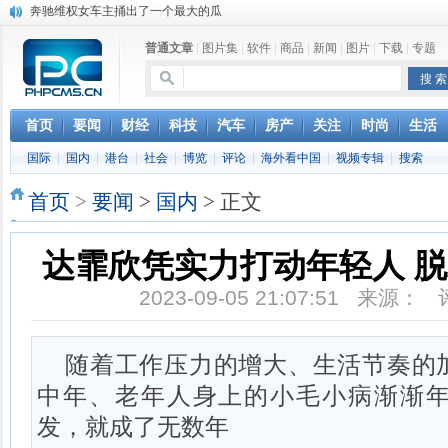
奔驰维权女车主捅出了一个最大的瓜
苹果MacOS曝新功能：将iPad作为拓展屏
DS四款新能源车型上海车展亚洲首秀
普通文章
|
图片集
|
软件
|
商品
|
新闻
|
图片
|
下载
|
专题
苹果与高通和解 英特尔失去重要移动客户
小米高管：虽然高通与苹果和解，但5G iPhone最快明年下半年发布
iOS 13加入黑暗模式 多功能加持6月份见
首页
要闻
财经
科技
汽车
房产
关注
时尚
生活
高通与苹果达成和解，双方达成6年许可协议
这个会有点意思 民警向群众报告工作
国际
|
国内
|
港台
|
社会
|
博览
|
评论
|
海外看中国
|
视频专辑
|
搜索
巴黎圣母院大火肆虐，人类文明的一场浩劫
首页
>
要闻
>
国内
> 正文
达霏欣凭实力打动年轻人 
2023-09-05 21:07:51 来源：
随着工作压力的增大、生活节奏的
中年、老年人身上的小毛小病渐渐
发，就成了无数年